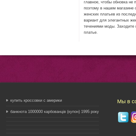
главное, чтобы обновка не
поэтому в нашем магазине
женских платьев из последн
вариант для элегантных же
течениями моды. Заходите 
платье.
купить кроссовки с америки
Мы в с
банкнота 1000000 карбованців (купон) 1995 року