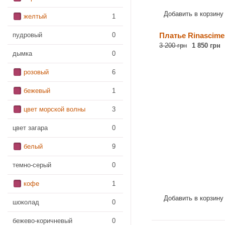
Добавить в корзину
желтый
1
Платье Rinascime
пудровый
0
3 200 грн
1 850 грн
дымка
0
розовый
6
бежевый
1
цвет морской волны
3
цвет загара
0
белый
9
темно-серый
0
кофе
1
Добавить в корзину
шоколад
0
бежево-коричневый
0