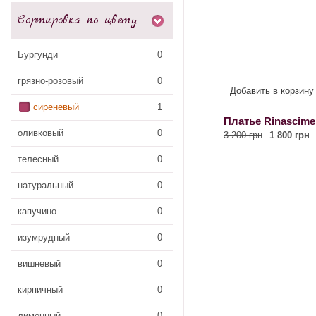
Сортировка по цвету
Бургунди
0
грязно-розовый
0
Добавить в корзину
сиреневый
1
Платье Rinascime
оливковый
0
3 200 грн
1 800 грн
телесный
0
натуральный
0
капучино
0
изумрудный
0
вишневый
0
кирпичный
0
лимонный
0