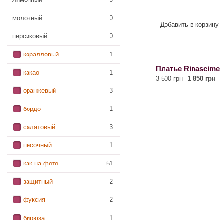
молочный
0
Добавить в корзину
персиковый
0
коралловый
1
Платье Rinascime
какао
1
3 500 грн
1 850 грн
оранжевый
3
бордо
1
салатовый
3
песочный
1
как на фото
51
защитный
2
фуксия
2
бирюза
1