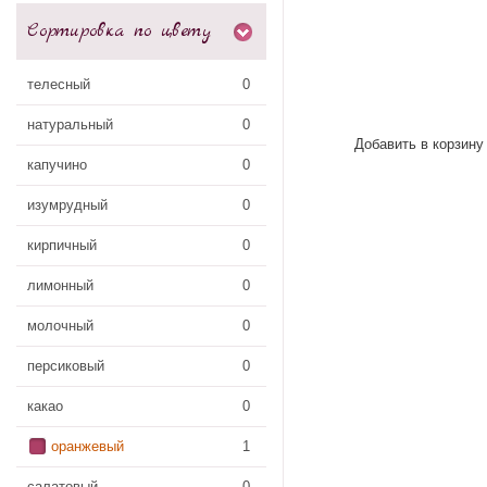
Сортировка по цвету
телесный
0
натуральный
0
Добавить в корзину
капучино
0
изумрудный
0
кирпичный
0
лимонный
0
молочный
0
персиковый
0
какао
0
оранжевый
1
салатовый
0