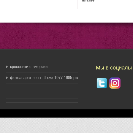
платье.
кроссовки с америки
Мы в социальн
фотоапарат зеніт-ttl кмз 1977-1985 рік