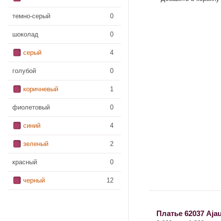
темно-серый
0
шоколад
0
серый
4
голубой
0
коричневый
1
фиолетовый
0
синий
4
зеленый
2
красный
0
черный
12
Платье 62037 Ajau