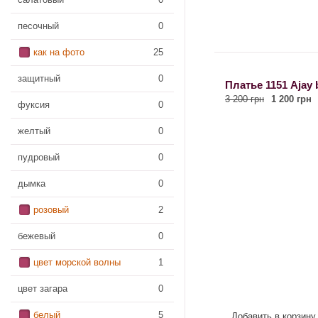
песочный
0
как на фото
25
защитный
0
Платье 1151 Ajay 
3 200 грн
1 200 грн
фуксия
0
желтый
0
пудровый
0
дымка
0
розовый
2
бежевый
0
цвет морской волны
1
цвет загара
0
белый
5
Добавить в корзину