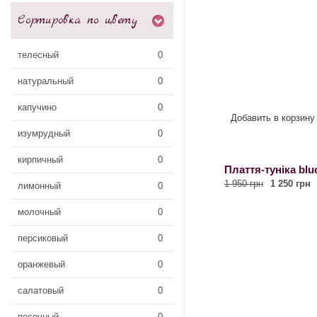
Сортировка по цвету
телесный
0
натуральный
0
капучино
0
Добавить в корзину
изумрудный
0
кирпичный
0
Плаття-туніка blu
1 950 грн
1 250 грн
лимонный
0
молочный
0
персиковый
0
оранжевый
0
салатовый
0
песочный
0