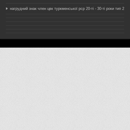
нагрудний знак член цвк туркменської рср 20-ті - 30-ті роки тип 2