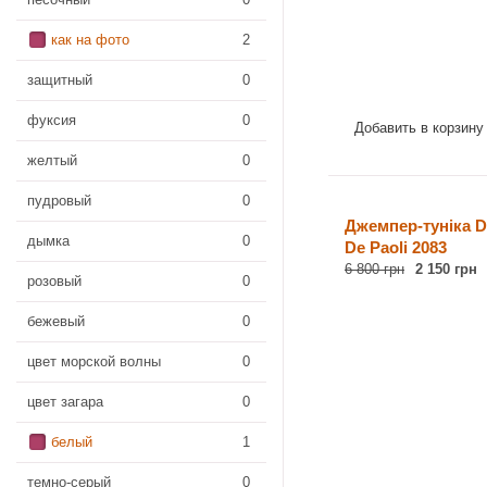
как на фото
2
защитный
0
фуксия
0
Добавить в корзину
желтый
0
пудровый
0
Джемпер-туніка D
дымка
0
De Paoli 2083
6 800 грн
2 150 грн
розовый
0
бежевый
0
цвет морской волны
0
цвет загара
0
белый
1
темно-серый
0