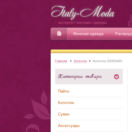
Женская одежда
Распрод
Главная
Колготки
Колготки 20DENARI
Категории товара
Пайты
Колготки
Сумки
Аксессуары