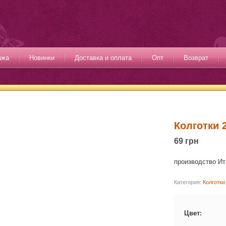
ажа
Новинки
Доставка и оплата
Опт
Возврат
Колготки 
69 грн
производство И
Категория:
Колготки
Цвет: