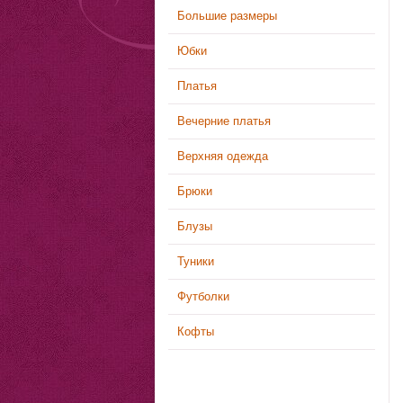
Большие размеры
Юбки
Платья
Вечерние платья
Верхняя одежда
Брюки
Блузы
Туники
Футболки
Кофты