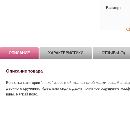
Размер:
С
ОПИСАНИЕ
ХАРАКТЕРИСТИКИ
ОТЗЫВЫ (0)
Описание товара
Колготки категории “люкс” известной итальянской марки LuisaMariaLu
двойного кручения. Идеально сидят, дарят приятное ощущение комфо
швы, мягкий пояс.