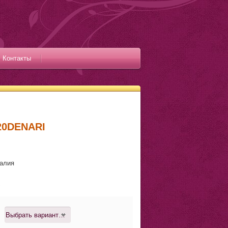
Контакты
20DENARI
талия
.