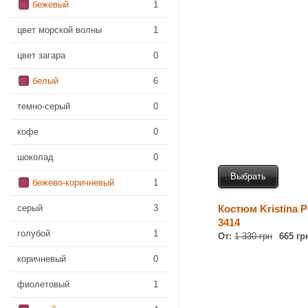
бежевый
1
цвет морской волны
1
цвет загара
0
белый
6
темно-серый
0
кофе
0
шоколад
0
Выбрать
бежево-коричневый
1
серый
3
Костюм Kristina P
3414
голубой
1
От:
1 330 грн
665 гр
коричневый
0
фиолетовый
1