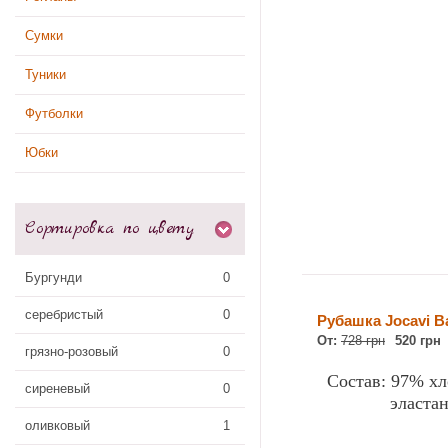
Сумки
Туники
Футболки
Юбки
Сортировка по цвету
Бургунди
0
серебристый
0
Рубашка Jocavi B
От:
728 грн
520 грн
грязно-розовый
0
Состав: 97% хл
сиреневый
0
эласта
оливковый
1