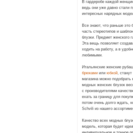
В гардеробе каждой женщин
ведь они уже давно стали 
интересных нарядных модел
Все знают, что раньше это
часть стереотипов и шабло
блузки. Предмет женского 
Эта вещь позволяет создав
ходить на работу, а в удоб
любимыми.
Итальянские женские рубаш
брюками
или
юбкой
, стану
магазина можно подобрать 
модных женских блузок вес
с производителями качеств
ехать за границу для покуп
потом очень долго ждать, ко
Schvili из нашего ассортиме
Качество всех модных блуз
модель, которая будет иде
индивидуальное и точное о