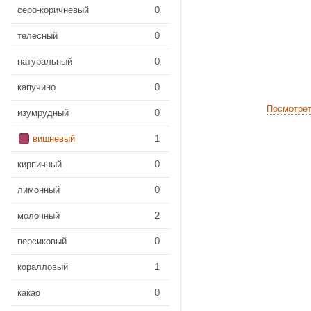
серо-коричневый
0
телесный
0
натуральный
0
капучино
0
Посмотре
изумрудный
0
вишневый
1
кирпичный
0
лимонный
0
молочный
2
персиковый
0
коралловый
1
какао
0