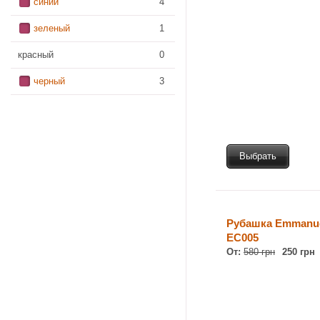
синий
4
зеленый
1
красный
0
черный
3
Выбрать
Рубашка Emmanuel
EC005
От:
580 грн
250 грн