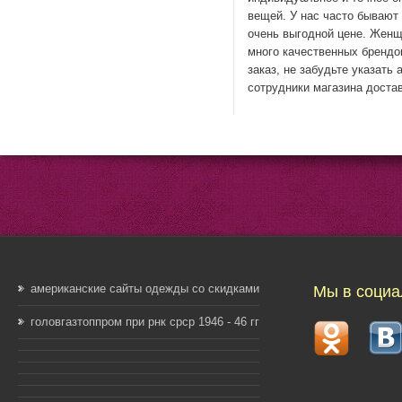
вещей. У нас часто бывают 
очень выгодной цене. Женщ
много качественных брендо
заказ, не забудьте указат
сотрудники магазина достав
американские сайты одежды со скидками
Мы в социа
головгазтоппром при рнк срср 1946 - 46 гг