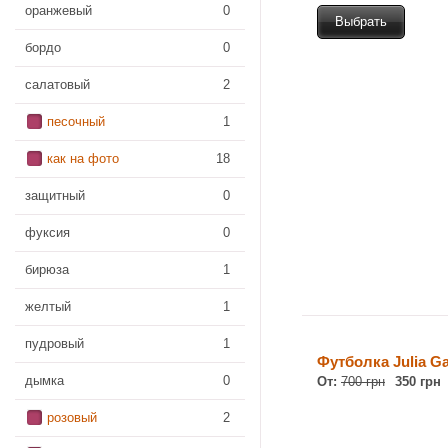
оранжевый
0
Выбрать
бордо
0
салатовый
2
песочный
1
как на фото
18
защитный
0
фуксия
0
бирюза
1
желтый
1
пудровый
1
Футболка Julia Ga
дымка
0
От:
700 грн
350 грн
розовый
2