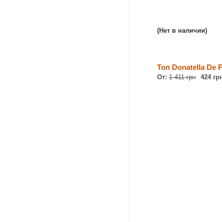
(Нет в наличии)
Топ Donatella De P
От:
1 411 грн
424 гр