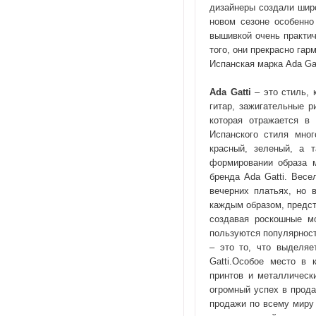
дизайнеры создали шир
новом сезоне особенно
вышивкой очень практич
того, они прекрасно гарм
Испанская марка Ada Ga
Ada
Gatti
– это стиль, 
гитар, зажигательные 
которая отражается в
Испанского стиля мног
красный, зеленый, а 
формировании образа м
бренда Ada Gatti. Весе
вечерних платьях, но 
каждым образом, предст
создавая роскошные мо
пользуются популярнос
– это то, что выделя
Gatti.Особое место в 
принтов и металлическ
огромный успех в прода
продажи по всему миру 