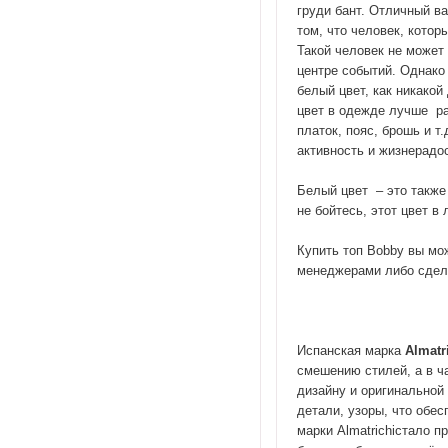
груди бант. Отличный ва
том, что человек, котор
Такой человек не может
центре событий. Однако
белый цвет, как никакой
цвет в одежде лучше ра
платок, пояс, брошь и т
активность и жизнерадо
Белый цвет – это также 
не бойтесь, этот цвет 
Купить топ Bobby вы мо
менеджерами либо сдела
Испанская марка
Almatr
смешению стилей, а в ч
дизайну и оригинальной
детали, узоры, что обе
марки Almatrichiстало п