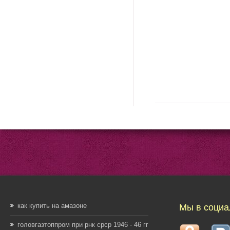
как купить на амазоне
Мы в социа
головгазтоппром при рнк срср 1946 - 46 гг