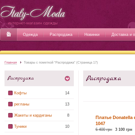
Одежда
Распродажа
Новинки
Доставка и 
Главная
Товары с пометкой “Распродажа” (Страница 17)
Распродажа
Распродажа
Кофты
14
регланы
13
Жакеты и кардиганы
8
Платье Donatella 
1047
Туники
10
6 400 грн
3 100 грн