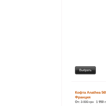
Выбрать
Кофта Anathea 56
Франция
От:
3 900 грн
1 950 