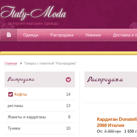
Одежда
Распродажа
Новинки
Доставка и 
Главная
Товары с пометкой “Распродажа”
Распродажа
Распродажа
Кофты
14
регланы
13
Жакеты и кардиганы
8
Кардиган Donatell
2068 Италия
Туники
10
От:
3 300 грн
1 650 