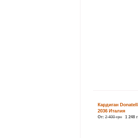
Кардиган Donatell
2036 Италия
От:
2 400 грн
1 248 