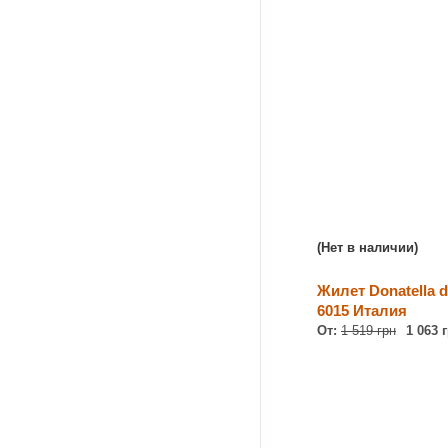
(Нет в наличии)
Жилет Donatella d
6015 Италия
От:
1 519 грн
1 063 