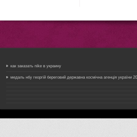
как заказать nike в украину
медаль нбу георгій береговий державна космічна агенція україни 20