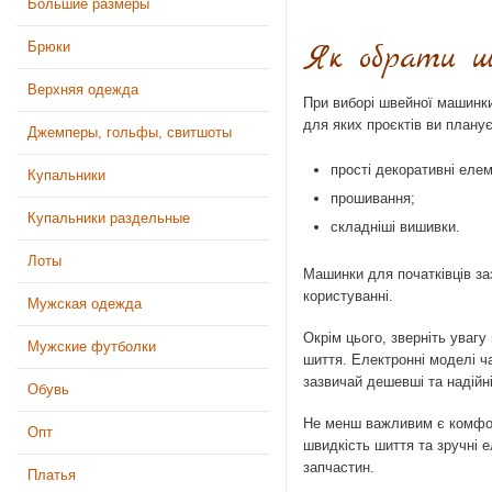
Большие размеры
Брюки
Як обрати ш
Верхняя одежда
При виборі швейної машинки
для яких проєктів ви плану
Джемперы, гольфы, свитшоты
прості декоративні еле
Купальники
прошивання;
Купальники раздельные
складніші вишивки.
Лоты
Машинки для початківців за
користуванні.
Мужская одежда
Окрім цього, зверніть увагу
Мужские футболки
шиття. Електронні моделі ч
зазвичай дешевші та надійні
Обувь
Не менш важливим є комфорт
Опт
швидкість шиття та зручні 
запчастин.
Платья