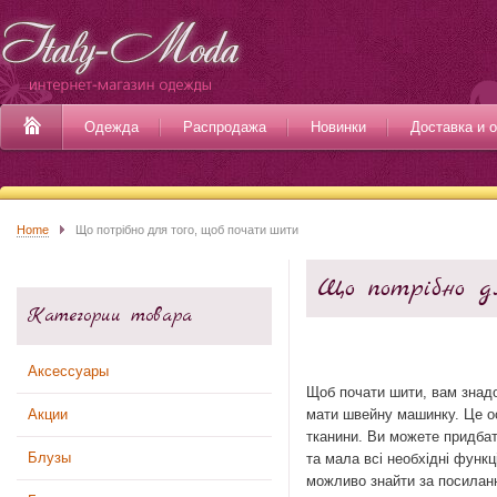
Одежда
Распродажа
Новинки
Доставка и 
Home
Що потрібно для того, щоб почати шити
Що потрібно д
Категории товара
Аксессуары
Щоб почати шити, вам знадо
Акции
мати швейну машинку. Це ос
тканини. Ви можете придбат
Блузы
та мала всі необхідні функ
можливо знайти за посила