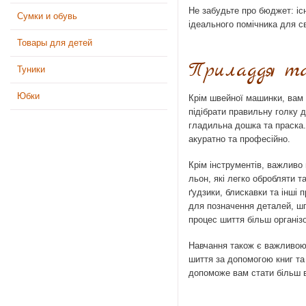
Не забудьте про бюджет: іс
Сумки и обувь
ідеального помічника для с
Товары для детей
Приладдя та
Туники
Юбки
Крім швейної машинки, вам 
підібрати правильну голку д
гладильна дошка та праска.
акуратно та професійно.
Крім інструментів, важливо 
льон, які легко обробляти т
ґудзики, блискавки та інші 
для позначення деталей, шп
процес шиття більш організ
Навчання також є важливою 
шиття за допомогою книг та
допоможе вам стати більш 