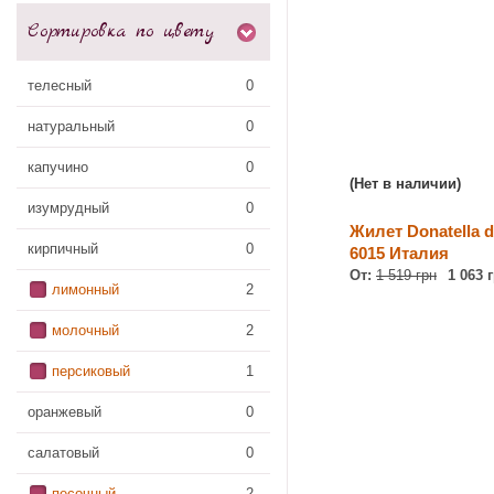
Сортировка по цвету
телесный
0
натуральный
0
капучино
0
(Нет в наличии)
изумрудный
0
Жилет Donatella d
кирпичный
0
6015 Италия
От:
1 519 грн
1 063 
лимонный
2
молочный
2
персиковый
1
оранжевый
0
салатовый
0
песочный
2