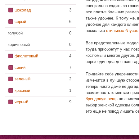
специально ездить за грани
шоколад
3
все платья больших размеро
также удобнее. К тому же, 
серый
6
удобное для каждого клиент
несколько
стильных блузок
голубой
0
Все представленные модели
коричневый
0
труда приобретут у нас по
костюмы и многое другое. 
фиолетовый
4
через один-два дня ваш га
синий
7
Придайте себе уверенности,
зеленый
2
изменится в лучшую сторон
теперь никто даже не догад
красный
1
возможность клиентам прио
брендовую вещь
по сниженн
черный
9
выбор женской одежды боль
это еще не повод лишать с