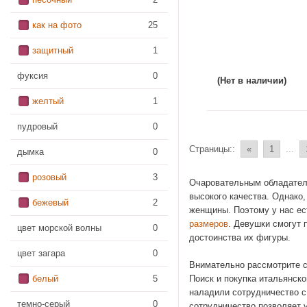
как на фото
25
защитный
1
фуксия
0
(Нет в наличии)
желтый
1
пудровый
0
Страницы::
«
1
...
дымка
0
розовый
3
Очаровательным обладател
высокого качества. Однако
бежевый
2
женщины. Поэтому у нас е
размеров
. Девушки смогут 
цвет морской волны
0
достоинства их фигуры.
цвет загара
0
Внимательно рассмотрите с
Поиск и покупка итальянск
белый
5
наладили сотрудничество с
темно-серый
0
сотрудничество позволяет 