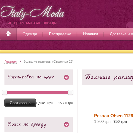
Одежда
Распродажа
Новинки
Доставка и 
Главная
Большие размеры (Страница 26)
Большие разме
Сортировка по цене
Сортировка
Цена:
0 грн
—
15500 грн
Реглан Olsen 1126
1 200 грн
750 грн
Поиск по бренду