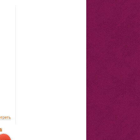
треть
i