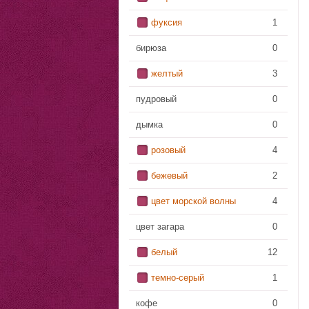
фуксия
1
бирюза
0
желтый
3
пудровый
0
дымка
0
розовый
4
бежевый
2
цвет морской волны
4
цвет загара
0
белый
12
темно-серый
1
кофе
0