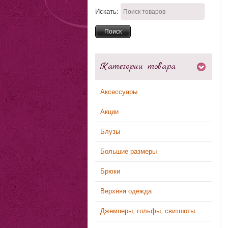
Искать:
Категории товара
Аксессуары
Акции
Блузы
Большие размеры
Брюки
Верхняя одежда
Джемперы, гольфы, свитшоты