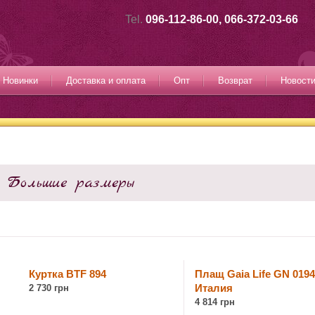
Tel.
096-112-86-00, 066-372-03-66
Новинки
Доставка и оплата
Опт
Возврат
Новост
Большие размеры
Куртка BTF 894
Плащ Gaia Life GN 0194
Италия
2 730 грн
4 814 грн