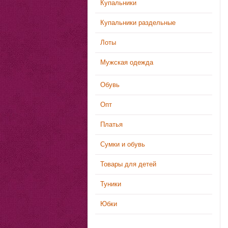
Купальники
Купальники раздельные
Лоты
Мужская одежда
Обувь
Опт
Платья
Сумки и обувь
Товары для детей
Туники
Юбки