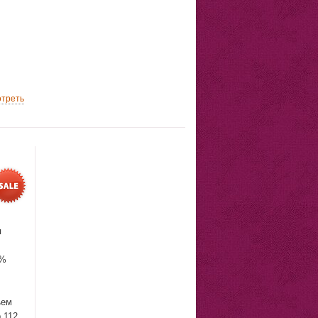
треть
я
4%
ъем
 112