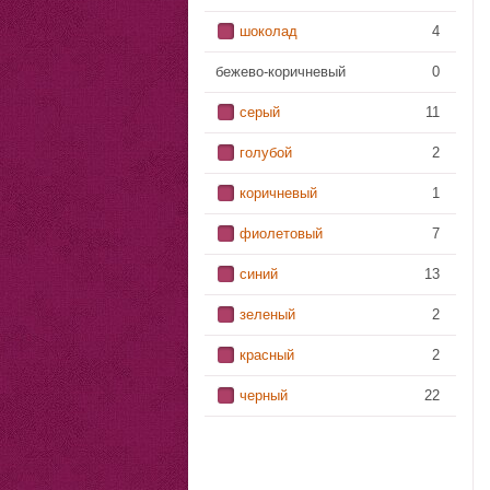
шоколад
4
бежево-коричневый
0
серый
11
голубой
2
коричневый
1
фиолетовый
7
синий
13
зеленый
2
красный
2
черный
22