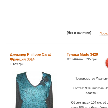
(Нет в наличии)
Посмо
Джемпер Philippe Carat
Туника Mado 3429
Франция 3614
От:
988 грн
395 грн
1 129 грн
Производство Франци
Состав: 96% вискоза, 
эластан
Объем груди 104 см, об
талии 106см, объем бедер