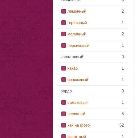
лимонный
2
горчичный
1
молочный
2
персиковый
1
коралловый
0
какао
1
оранжевый
1
бордо
0
салатовый
1
песочный
5
как на фото
62
защитный
1