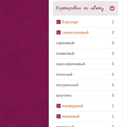
Сортировка по цвету
Бургунди
2
грязно-розовый
2
сиреневый
0
оливковый
0
серо-коричневый
0
телесный
0
натуральный
0
капучино
0
изумрудный
1
вишневый
1
кирпичный
0