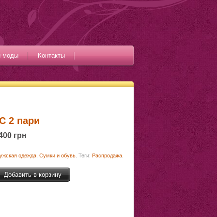
и моды
Контакты
C 2 пари
400 грн
ужская одежда
,
Сумки и обувь
.
Теги:
Распродажа
.
Добавить в корзину