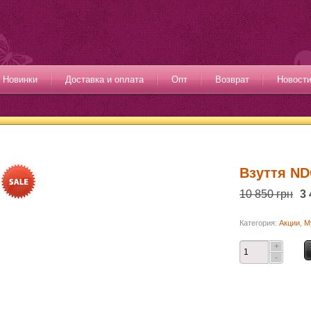
Новинки
Доставка и оплата
Опт
Возврат
Новост
Взуття ND
10 850 грн
3 
Категория:
Акции
,
М