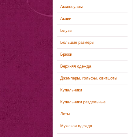
Аксессуары
Акции
Блузы
Большие размеры
Брюки
Верхняя одежда
Джемперы, гольфы, свитшоты
Купальники
Купальники раздельные
Лоты
Мужская одежда