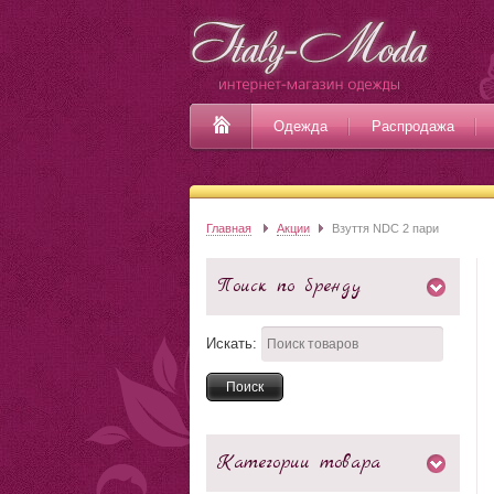
Одежда
Распродажа
Главная
Акции
Взуття NDC 2 пари
Поиск по бренду
Искать:
Категории товара