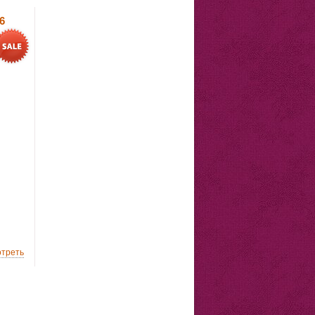
6
треть