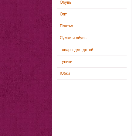
Обувь
Опт
Платья
Сумки и обувь
Товары для детей
Туники
Юбки