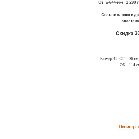
От:
1 844 грн
1 290 
Состав: хлопок с д
эластана
Скидка 3
Размер 42. ОГ – 96 см,
ОБ – 114 с
Посмотре