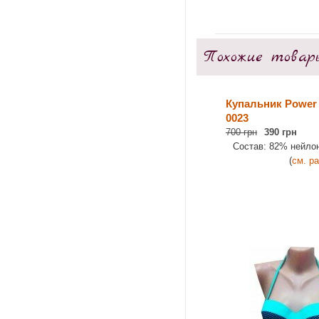
Похожие товар
Купальник Power 
0023
700 грн
390 грн
Состав: 82% нейло
(
см. р