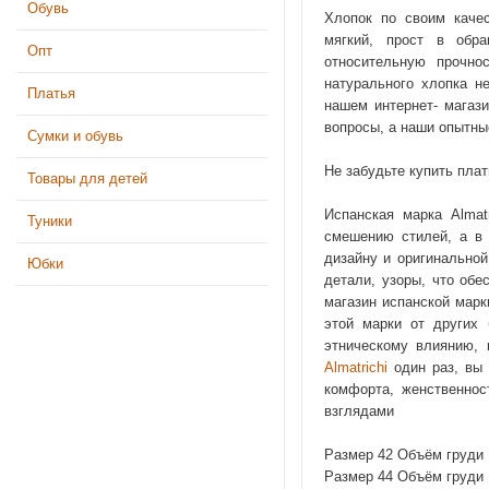
Обувь
Хлопок по своим качес
мягкий, прост в обр
Опт
относительную прочно
натурального хлопка н
Платья
нашем интернет- магаз
вопросы, а наши опытны
Сумки и обувь
Не забудьте купить плат
Товары для детей
Испанская марка Almat
Туники
смешению стилей, а в 
дизайну и оригинальной
Юбки
детали, узоры, что обе
магазин испанской марк
этой марки от других 
этническому влиянию, 
Almatrichi
один раз, вы 
комфорта, женственнос
взглядами
Размер 42 Объём груди 
Размер 44 Объём груди 