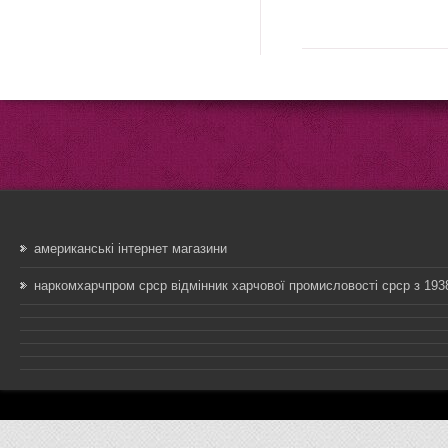
американські інтернет магазини
наркомхарчпром срср відмінник харчової промисловості срср з 193