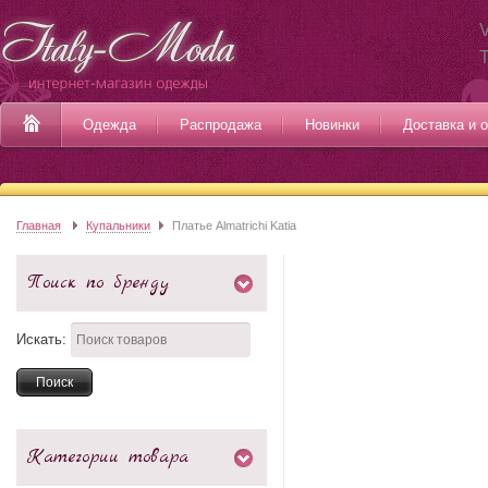
V
Одежда
Распродажа
Новинки
Доставка и 
Главная
Купальники
Платье Almatrichi Katia
Поиск по бренду
Искать:
Категории товара