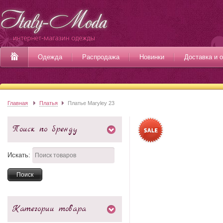
Одежда
Распродажа
Новинки
Доставка и 
Главная
Платья
Платье Maryley 23
Поиск по бренду
Искать:
Категории товара