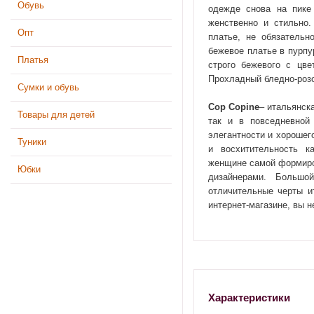
Обувь
одежде снова на пике
женственно и стильно.
Опт
платье, не обязательн
бежевое платье в пурпу
Платья
строго бежевого с цв
Прохладный бледно-розо
Сумки и обувь
Cop Copine
– итальянск
Товары для детей
так и в повседневной 
элегантности и хорошег
Туники
и восхитительность к
женщине самой формиров
Юбки
дизайнерами. Большо
отличительные черты и
интернет-магазине, вы н
Характеристики