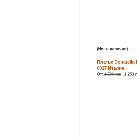
(Нет в наличии)
Платье Donatella 
6027 Италия
От:
1 790 грн
1 253 