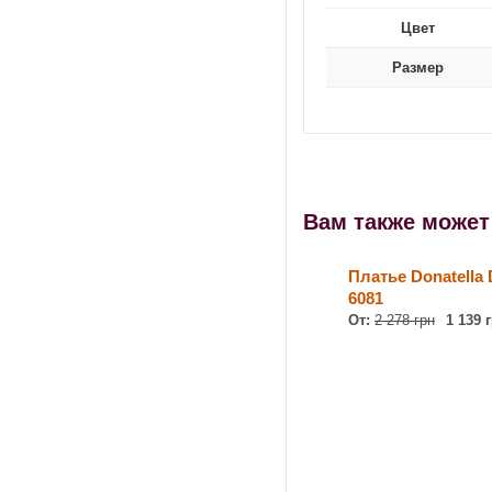
Цвет
Размер
Вам также може
Платье Donatella 
6081
От:
2 278 грн
1 139 