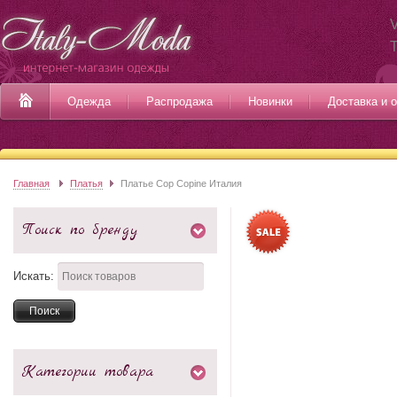
V
Одежда
Распродажа
Новинки
Доставка и 
Главная
Платья
Платье Cop Copine Италия
Поиск по бренду
Искать:
Категории товара