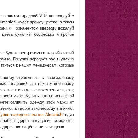
т в вашем гардеробе? Тогда порадуйте
lmatrichi имеет преимущество: в таком
ткани с орнаментом впереди, пожалуй
 цвета сумочка, босоножки и прочие
вы будете неотразимы в жаркий летний
азине. Покупка порадует вас и удачно
ратиться к нашим менеджерам, которые
я своему стремлению к неожиданному
ных тенденций, а так же утончённому
сочетают иногда не сочетаемые цвета,
о всём мире. Купить платье испанской
ожете отличить одежду этой марки от
цветию, а так же этническому влиянию,
Купив нарядное платье Almatrichi
один
lmatrichi дарят ощущение комфорта,
о одаряя восхищёнными взглядами