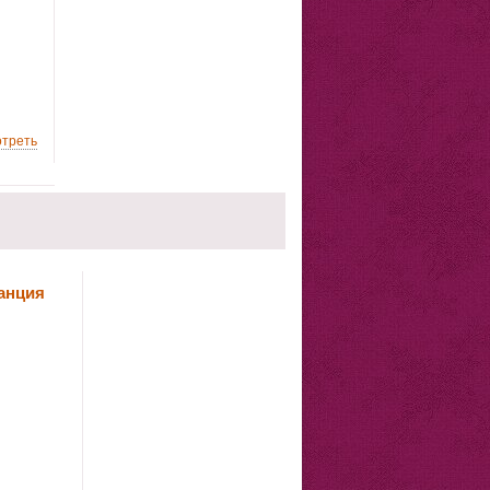
треть
анция