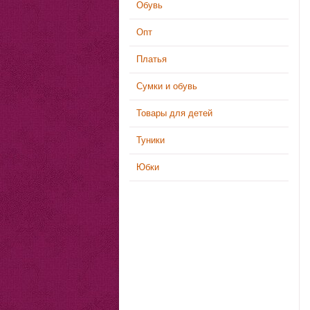
Обувь
Опт
Платья
Сумки и обувь
Товары для детей
Туники
Юбки