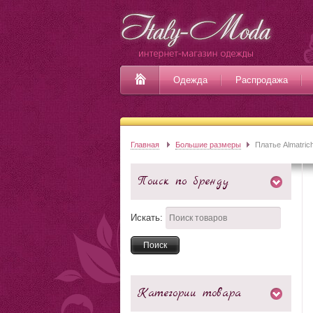
Одежда
Распродажа
Главная
Большие размеры
Платье Almatric
Поиск по бренду
Искать:
Категории товара