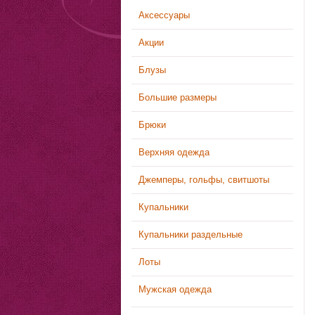
Аксессуары
Акции
Блузы
Большие размеры
Брюки
Верхняя одежда
Джемперы, гольфы, свитшоты
Купальники
Купальники раздельные
Лоты
Мужская одежда