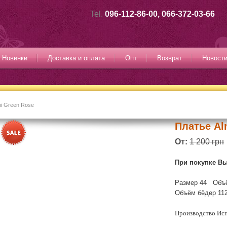
Tel.
096-112-86-00, 066-372-03-66
Новинки
Доставка и оплата
Опт
Возврат
Новост
hi Green Rose
Платье Al
От:
1 200 грн
При покупке В
Размер 44 Объ
Объём бёдер 11
Производство Исп