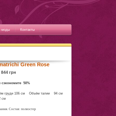
и моды
Контакты
matrichi Green Rose
844 грн
ы сэкономите
50%
ём груди 106 см Объём талии 94 см
2 см
ания. Состав: полиэстер