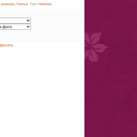
 размеры
,
Платья
.
Теги:
Новинки
.
бросить