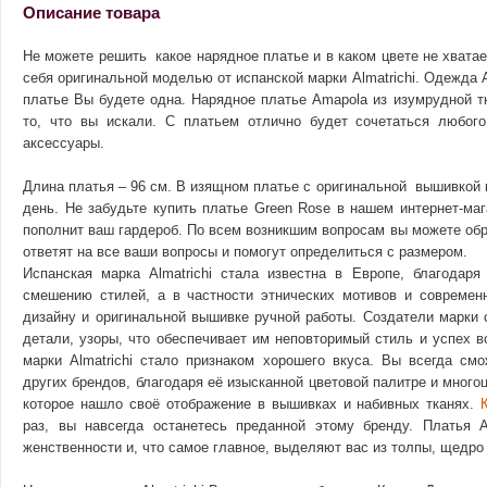
Описание товара
Не можете решить какое нарядное платье и в каком цвете не хватае
себя оригинальной моделью от испанской марки Almatrichi. Одежда A
платье Вы будете одна. Нарядное платье Amapola из изумрудной 
то, что вы искали. С платьем отлично будет сочетаться любого
аксессуары.
Длина платья – 96 см. В изящном платье с оригинальной вышивкой 
день. Не забудьте купить платье Green Rose в нашем интернет-маг
пополнит ваш гардероб. По всем возникшим вопросам вы можете об
ответят на все ваши вопросы и помогут определиться с размером.
Испанская марка Almatrichi стала известна в Европе, благодар
смешению стилей, а в частности этнических мотивов и современ
дизайну и оригинальной вышивке ручной работы. Создатели марки 
детали, узоры, что обеспечивает им неповторимый стиль и успех в
марки Almatrichi стало признаком хорошего вкуса. Вы всегда см
других брендов, благодаря её изысканной цветовой палитре и много
которое нашло своё отображение в вышивках и набивных тканях.
раз, вы навсегда останетесь преданной этому бренду. Платья A
женственности и, что самое главное, выделяют вас из толпы, щедр