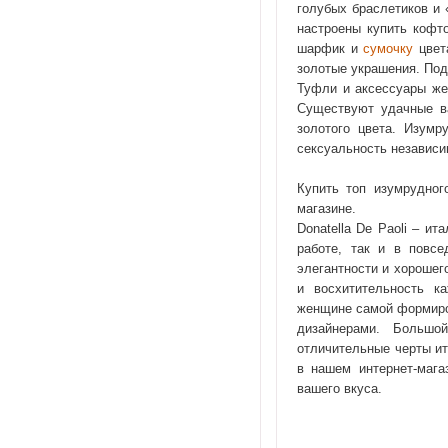
голубых браслетиков и 
настроены купить кофто
шарфик и
сумочку
цвет
золотые украшения. Под 
Туфли и аксессуары же
Существуют удачные ва
золотого цвета. Изум
сексуальность независи
Купить топ изумрудног
магазине.
Donatella De Paoli – и
работе, так и в повсе
элегантности и хорошег
и восхитительность к
женщине самой формиров
дизайнерами. Большо
отличительные черты ит
в нашем интернет-мага
вашего вкуса.