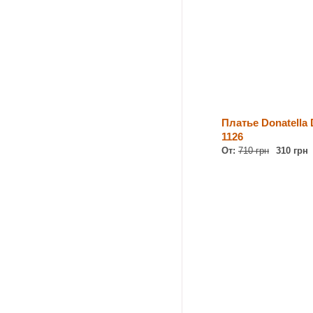
Платье Donatella 
1126
От:
710 грн
310 грн