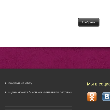
Выбрать
покупки на ebay
Мы в соци
мідна монета 5 копійок єлизавети петрівни