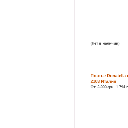
(Нет в наличии)
Платье Donatella 
2103 Италия
От:
2 990 грн
1 794 