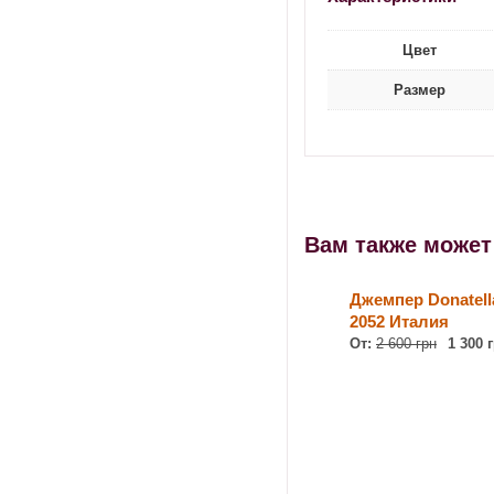
Цвет
Размер
Вам также може
Джемпер Donatella
2052 Италия
От:
2 600 грн
1 300 