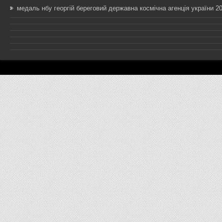
медаль нбу георгій береговий державна космічна агенція україни 20