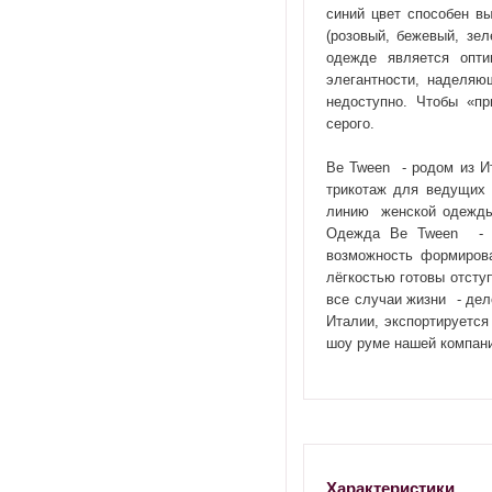
синий цвет способен в
(розовый, бежевый, зел
одежде является опт
элегантности, наделяю
недоступно. Чтобы «пр
серого.
Be Tween
- родом из И
трикотаж для ведущих 
линию
женской одежды
Одежда Be Tween
-
возможность формиров
лёгкостью готовы отсту
все случаи жизни
- дел
Италии, экспортируется
шоу руме нашей компан
Характеристики