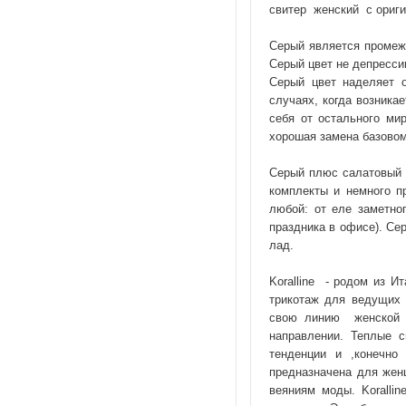
свитер женский с ориги
Серый является промеж
Серый цвет не депрессив
Серый цвет наделяет о
случаях, когда возникае
себя от остального ми
хорошая замена базовом
Серый плюс салатовый –
комплекты и немного п
любой: от еле заметно
праздника в офисе). Се
лад.
Koralline
- родом из Ит
трикотаж для ведущих
свою линию
женской 
направлении. Теплые с
тенденции и ,конечно 
предназначена для женщ
веяниям моды. Koralli