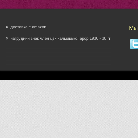
доставка с amazon
Мы 
нагрудний знак член цвк калмицької арср 1936 - 38 гг