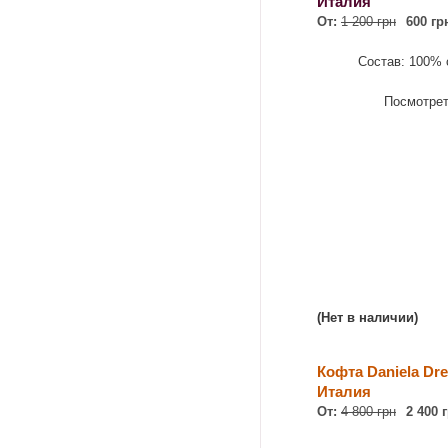
Италия
От:
1 200 грн
600 гр
Состав: 100% 
Посмотре
(Нет в наличии)
Кофта Daniela Dre
Италия
От:
4 800 грн
2 400 