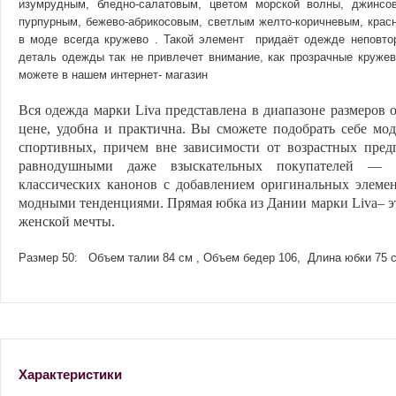
изумрудным, бледно-салатовым, цветом морской волны, джинсо
пурпурным, бежево-абрикосовым, светлым желто-коричневым, красн
в моде всегда кружево . Такой элемент придаёт одежде неповто
деталь одежды так не привлечет внимание, как прозрачные кружев
можете в нашем интернет- магазин
Вся одежда марки
Liva
представлена в диапазоне размеров о
цене, удобна и практична. Вы сможете подобрать себе мод
спортивных, причем вне зависимости от возрастных пред
равнодушными даже взыскательных покупателей — 
классических канонов с добавлением оригинальных элемент
модными тенденциями. Прямая юбка из Дании марки
Liva
– 
женской мечты.
Размер 50: Объем талии 84 см , Объем бедер 106, Длина юбки 75 
Характеристики