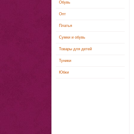
Обувь
Опт
Платья
Сумки и обувь
Товары для детей
Туники
Юбки