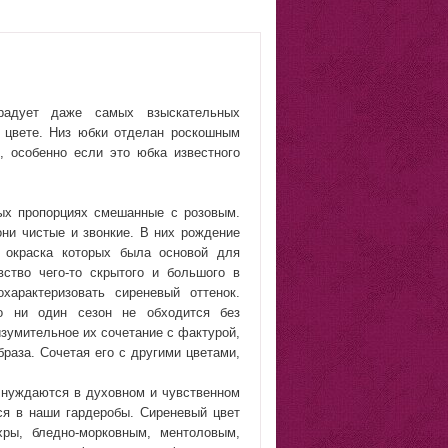
радует даже самых взыскательных
 цвете. Низ юбки отделан роскошным
 особенно если это юбка известного
ных пропорциях смешанные с розовым.
ни чистые и звонкие. В них рождение
 окраска которых была основой для
вство чего-то скрытого и большого в
характеризовать сиреневый оттенок.
то ни один сезон не обходится без
 изумительное их сочетание с фактурой,
раза. Сочетая его с другими цветами,
 нуждаются в духовном и чувственном
ся в наши гардеробы. Сиреневый цвет
хры, бледно-морковным, ментоловым,