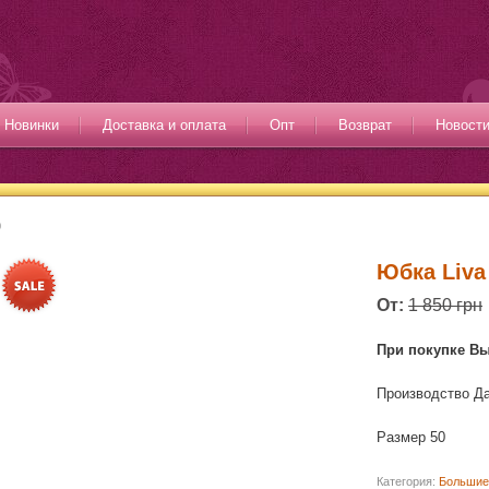
Новинки
Доставка и оплата
Опт
Возврат
Новост
0
Юбка Liva
От:
1 850 грн
При покупке В
Производство Д
Размер 50
Категория:
Большие