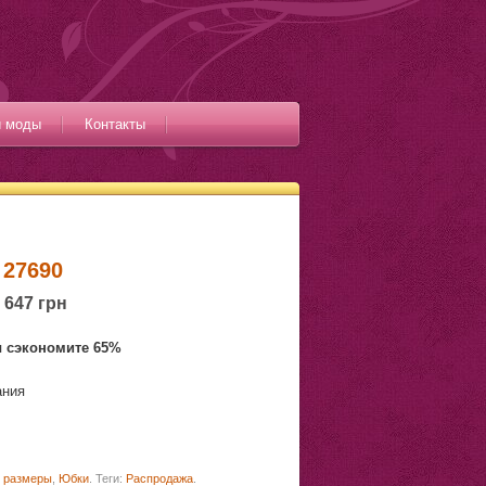
и моды
Контакты
 27690
647 грн
ы сэкономите 65%
ания
 размеры
,
Юбки
.
Теги:
Распродажа
.