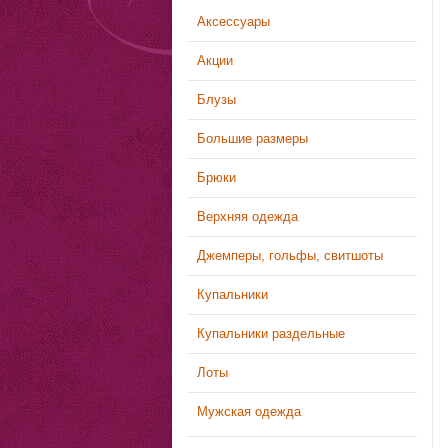
Аксессуары
Акции
Блузы
Большие размеры
Брюки
Верхняя одежда
Джемперы, гольфы, свитшоты
Купальники
Купальники раздельные
Лоты
Мужская одежда