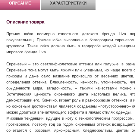
ОПИСАНИЕ
ХАРАКТЕРИСТИКИ
Описание товара
Прямая юбка всемирно известного датского бренда Liva по
покупательниц. Прямая юбка выполнена в благородном сиреневом
кружевом. Такая юбка должна быть в гардеробе каждой женщины,
мирового бренда Liva.
Сиреневый – это светло-фиолетовые оттенки или голубые, в раз
Сиреневые тона могут быть яркими или бледными, но чаще всего о
природы и даже само название произошло от весенних цветов,
определения оттенка. Влюбленность, нежность, утонченность, чу
обыденности мира, загадочность, – такими качествами можно о
Эстетическая ценность сиреневого цвета настолько велика, ч
демонстрации его. Конечно, играет роль и разнообразие оттенков, и
но основным достоинствам является созданием «потустороннего» об
можно добиться впечатляющего эффекта в любых стилях одежды.
Мировые тенденции, идущие в ноту с технологическим прогрессом,
противовесе, поэтому год за годом сиреневый оттенок возвращает
сочетается с розовым, ярко-красным, бледно-желтым, цветом о