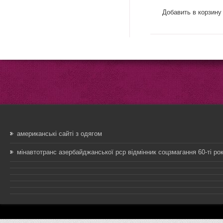
Добавить в корзину
американські сайті з одягом
мінавтотранс азербайджанської рср відмінник соцзмагання 60-ті ро