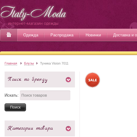
Одежда
Распродажа
Новинки
Доставка и 
Главная
Блузы
Туника Vision 7011
Поиск по бренду
Искать:
Категории товара