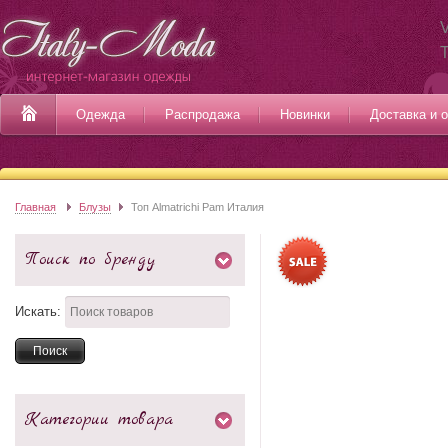
V
Одежда
Распродажа
Новинки
Доставка и 
Главная
Блузы
Топ Almatrichi Pam Италия
Поиск по бренду
Искать:
Категории товара