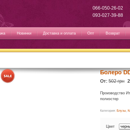
066-050-26-02
093-027-39-88
ажа
Новинки
Доставка и оплата
Опт
Возврат
Болеро DD
От:
502 грн
2
Производство Ит
полиэстер
Категория:
Блузы
,
К
Цвет