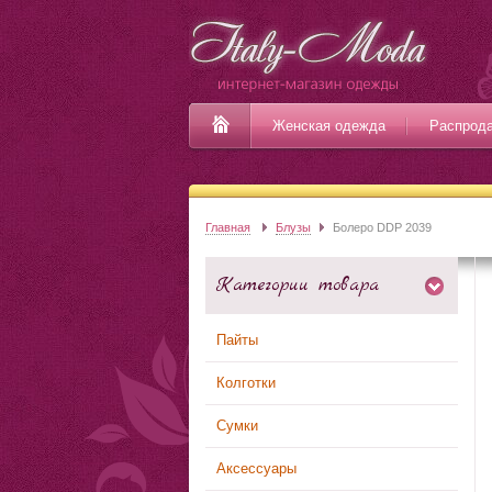
Женская одежда
Распрод
Главная
Блузы
Болеро DDP 2039
Категории товара
Пайты
Колготки
Сумки
Аксессуары