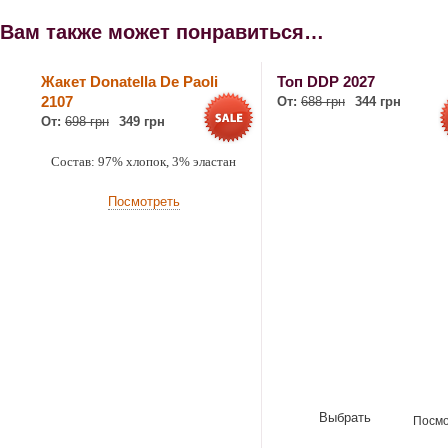
Вам также может понравиться…
Жакет Donatella De Paoli
Топ DDP 2027
2107
От:
688 грн
344 грн
От:
698 грн
349 грн
Состав: 97% хлопок, 3% эластан
Посмотреть
Выбрать
Посмо