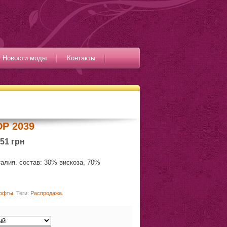
Новости моды
Контакты
P 2039
51 грн
алия. состав: 30% вискоза, 70%
офты
.
Теги:
Распродажа
.