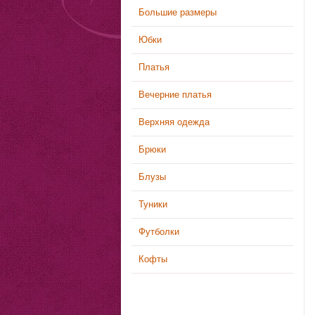
Большие размеры
Юбки
Платья
Вечерние платья
Верхняя одежда
Брюки
Блузы
Туники
Футболки
Кофты