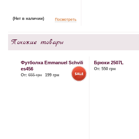
(Нет в наличии)
Посмотреть
Похожие товары
Футболка Emmanuel Schvili
Брюки 2507L
es456
От:
550 грн
От:
655 грн
199 грн