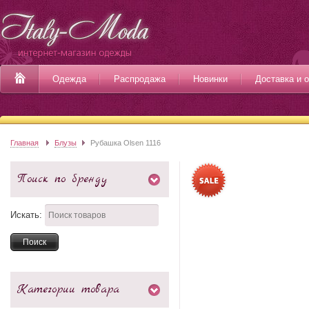
Одежда
Распродажа
Новинки
Доставка и 
Главная
Блузы
Рубашка Olsen 1116
Поиск по бренду
Искать:
Категории товара