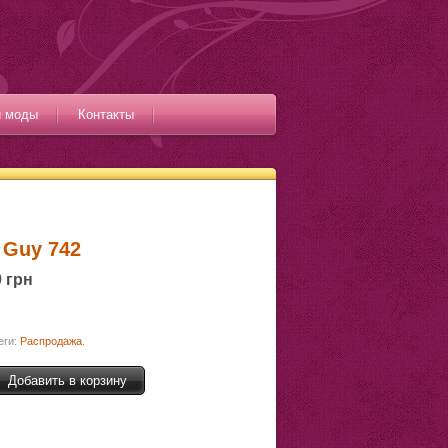
и моды
Контакты
 Guy 742
 грн
еги:
Распродажа
.
Добавить в корзину