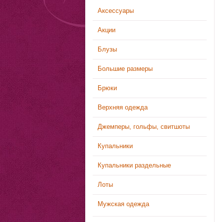
Аксессуары
Акции
Блузы
Большие размеры
Брюки
Верхняя одежда
Джемперы, гольфы, свитшоты
Купальники
Купальники раздельные
Лоты
Мужская одежда