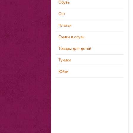
Обувь
Опт
Платья
Сумки и обувь
Товары для детей
Туники
Юбки