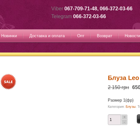
Viber
067-709-71-48, 066-372-03-66
Telegram
066-372-03-66
Новинки
Доставка и оплата
Опт
Возврат
Новост
Блуза Leo
2 150 грн
650
Размер 1(фр)
Категория:
Блузы
.
Т