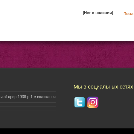
(Нет в наличии)
Посмо
Мы в социальных сетях
ької арср 1938 р 1-е скликання