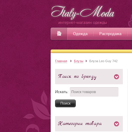
Одежда
Распродажа
Главная
Блузы
Блуза Leo Guy 742
Поиск по бренду
Искать:
Категории товара