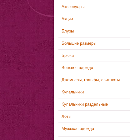
Аксессуары
Акции
Блузы
Большие размеры
Брюки
Верхняя одежда
Джемперы, гольфы, свитшоты
Купальники
Купальники раздельные
Лоты
Мужская одежда