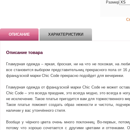
Размер
С
ОПИСАНИЕ
ХАРАКТЕРИСТИКИ
Описание товара
Гламурная одежда – яркая, броская, ни на что не похожая, на лю
все становится выбором представительниц прекрасного пола от 16 д
французской марки Chic Code прекрасно подойдет для вечеринки.
Гламурная одежда от французской марки Chic Code не может остав
Chic Code – это всегда праздник, это всегда модно, это всегда в но
не исключение. Такое платье пригодится вам для торжественного ме
Такое платье поможет создать образ нежности и чистоты, подчер
наличии у вас утончённого стиля.
Вообще у чёрного цвета очень много поклонниц. Во-первых, потому 
потому что хорошо сочетается с другими цветами и оттенками. О