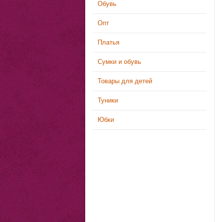
Обувь
Опт
Платья
Сумки и обувь
Товары для детей
Туники
Юбки