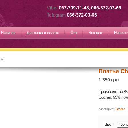
Viber
067-709-71-48, 066-372-03-66
Telegram
066-372-03-66
Новинки
Доставка и оплата
Опт
Возврат
Новост
ция
Платье Ch
1 350 грн
Производство Ф
Состав: 95% пол
Категория:
Платья
.
Цвет