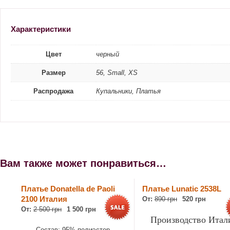
Характеристики
Цвет
черный
Размер
56, Small, XS
Распродажа
Купальники, Платья
Вам также может понравиться…
Платье Donatella de Paoli
Платье Lunatic 2538L
2100 Италия
От:
890 грн
520 грн
От:
2 500 грн
1 500 грн
Производство Итал
Состав: 95% полиэстер,