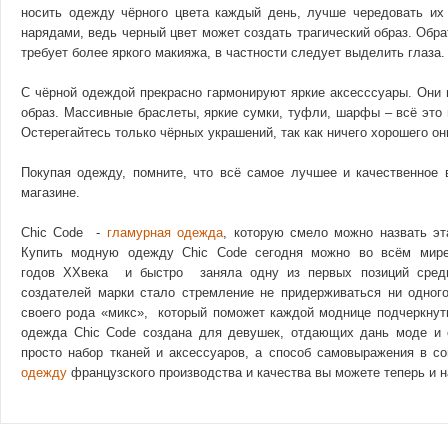
носить одежду чёрного цвета каждый день, лучше чередовать их
нарядами, ведь черный цвет может создать трагический образ. Обра
требует более яркого макияжа, в частности следует выделить глаза.
С чёрной одеждой прекрасно гармонируют яркие аксесссуары. Они 
образ. Массивные браслеты, яркие сумки, туфли, шарфы – всё это 
Остерегайтесь только чёрных украшений, так как ничего хорошего он
Покупая одежду, помните, что всё самое лучшее и качественное 
магазине.
Chic Code -
гламурная одежда
, которую смело можно назвать э
Купить модную одежду Chic Code сегодня можно во всём мире
годов XXвека и быстро заняла одну из первых позиций сред
создателей марки стало стремление не придерживаться ни одного
своего рода «микс», который поможет каждой моднице подчеркну
одежда Chic Code создана для девушек, отдающих дань моде и 
просто набор тканей и аксессуаров, а способ самовыражения в 
одежду
французского производства и качества вы можете теперь и н