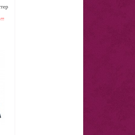
стер
!!!