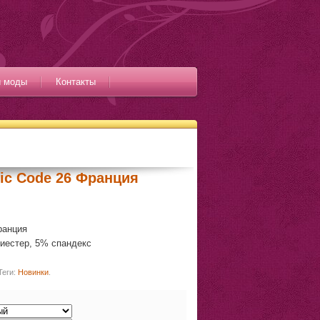
и моды
Контакты
ic Code 26 Франция
ранция
иестер, 5% спандекс
Теги:
Новинки
.