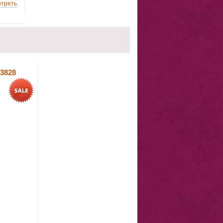
треть
 3828