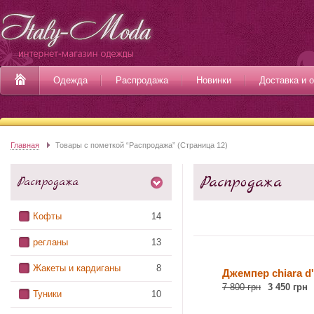
Одежда
Распродажа
Новинки
Доставка и 
Главная
Товары с пометкой “Распродажа” (Страница 12)
Распродажа
Распродажа
Кофты
14
регланы
13
Жакеты и кардиганы
8
Джемпер chiara d'
7 800 грн
3 450 грн
Туники
10