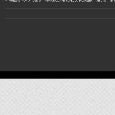
медаль нбу 3 премія 7 міжнародний конкурс молодих піаністів пам'я