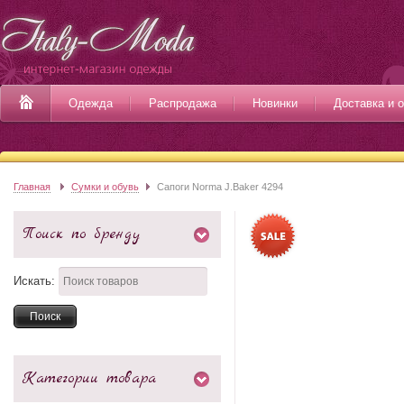
Одежда
Распродажа
Новинки
Доставка и 
Главная
Сумки и обувь
Сапоги Norma J.Baker 4294
Поиск по бренду
Искать:
Категории товара