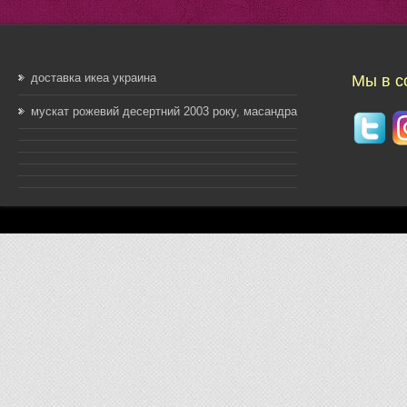
доставка икеа украина
Мы в с
мускат рожевий десертний 2003 року, масандра