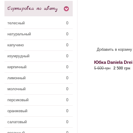
Сортировка по цвету
телесный
0
натуральный
0
капучино
0
Добавить в корзину
изумрудный
0
Юбка Daniela Drei
кирпичный
0
5 600 грн
2 500 грн
лимонный
0
молочный
0
персиковый
0
оранжевый
0
салатовый
0
песочный
0