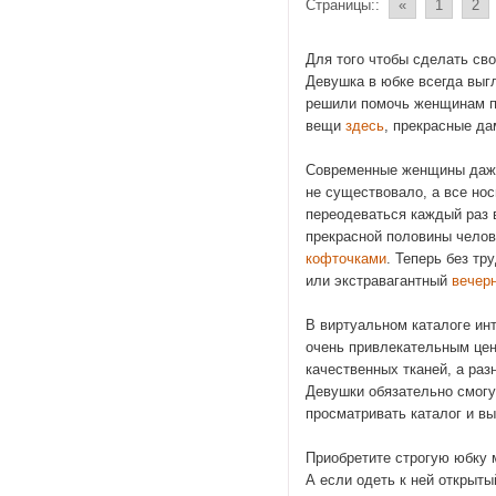
Страницы::
«
1
2
Для того чтобы сделать св
Девушка в юбке всегда выг
решили помочь женщинам пр
вещи
здесь
, прекрасные да
Современные женщины даже 
не существовало, а все но
переодеваться каждый раз 
прекрасной половины челов
кофточками
. Теперь без т
или экстравагантный
вечер
В виртуальном каталоге инт
очень привлекательным цен
качественных тканей, а ра
Девушки обязательно смогут
просматривать каталог и в
Приобретите строгую юбку м
А если одеть к ней открыты