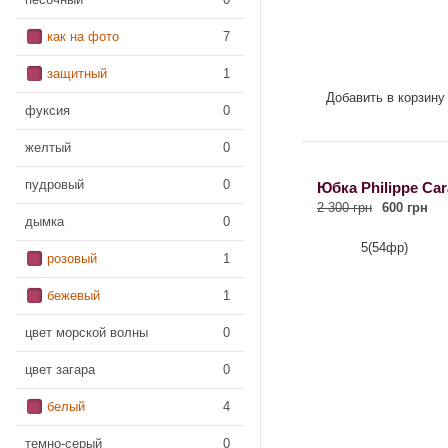
как на фото
7
защитный
1
Добавить в корзину
фуксия
0
желтый
0
пудровый
0
Юбка Philippe Car
2 300 грн
600 грн
дымка
0
5(54фр)
розовый
1
бежевый
1
цвет морской волны
0
цвет загара
0
белый
4
темно-серый
0