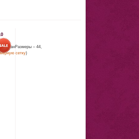
10
эластанРазмеры – 44,
змерную сетку
)