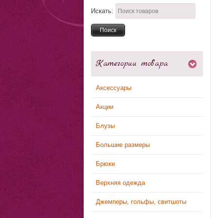
Искать:
Категории товара
Аксессуары
Акции
Блузы
Большие размеры
Брюки
Верхняя одежда
Джемперы, гольфы, свитшоты