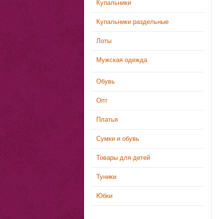
Купальники
Купальники раздельные
Лоты
Мужская одежда
Обувь
Опт
Платья
Сумки и обувь
Товары для детей
Туники
Юбки