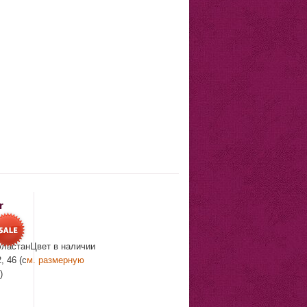
r
эластанЦвет в наличии
, 46 (с
м. размерную
)