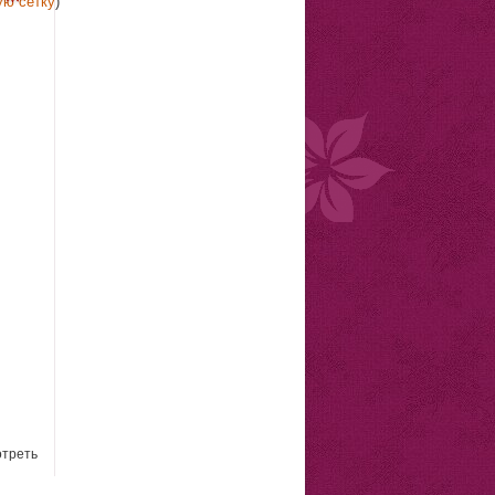
ую сетку
)
треть