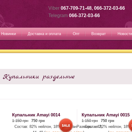
Viber
067-709-71-48, 066-372-03-66
Telegram
066-372-03-66
Новинки
Доставка и оплата
Опт
Возврат
Новост
Купальники раздельные
Купальник Amayi 0014
Купальник Amayi 0015
1 150 грн
750 грн
1 150 грн
750 грн
Состав: 82% нейлон, 18% эластанРазмеры – 42,
Состав: 82% нейлон, 18%