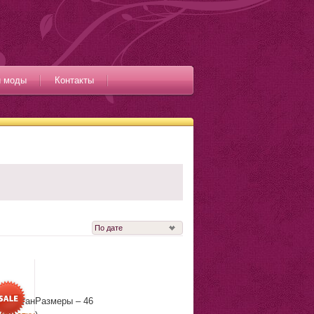
и моды
Контакты
 эластанРазмеры – 46