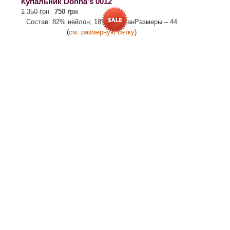
Купальник Donna's 0012
1 350 грн
750 грн
Состав: 82% нейлон, 18% эластанРазмеры – 44
(
см. размерную сетку
)