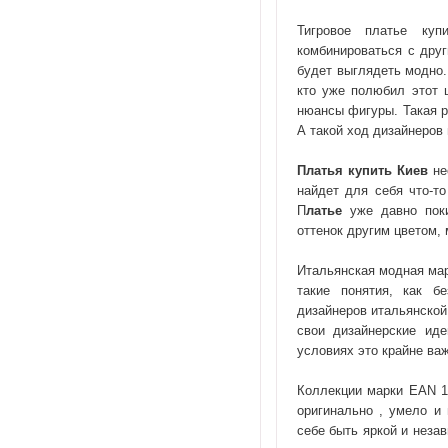
Тигровое платье куп
комбинироваться с друг
будет выглядеть модно.
кто уже полюбил этот 
нюансы фигуры. Такая р
А такой ход дизайнеров
Платья купить Киев
не
найдет для себя что-т
П
латье
уже давно поки
оттенок другим цветом,
Итальянская модная ма
такие понятия, как б
дизайнеров итальянской
свои дизайнерские ид
условиях это крайне ва
Коллекции марки EAN 1
оригинально , умело и
себе быть яркой и неза