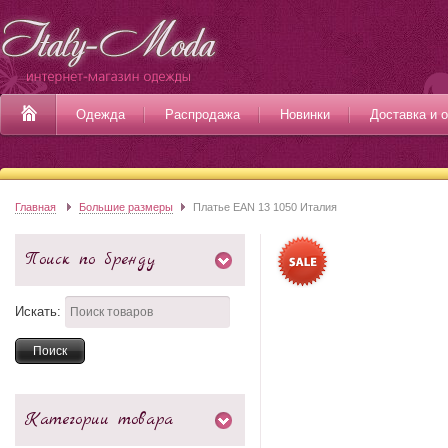
Одежда
Распродажа
Новинки
Доставка и 
Главная
Большие размеры
Платье EAN 13 1050 Италия
Поиск по бренду
Искать:
Категории товара