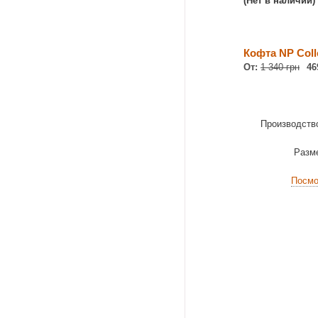
(Нет в наличии)
Кофта NP Coll
От:
1 340 грн
46
Производств
Разм
Посмо