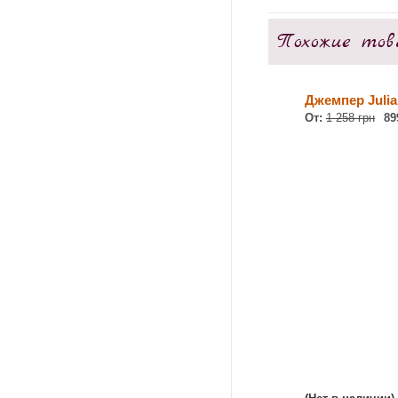
Похожие тов
Джемпер Julia
От:
1 258 грн
89