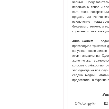
черный. Представител
персиковых тонов и све
быть очень осторожными
придать им излишнюю
исключение – когда соч
бежевым оттенком, и то
коричневого цвета – куп
Julia
Garnett
– родом 
производила трикотаж 
запускает свою линию 
этом направлении. Одеж
,конечно же, возможно
которые с лёгкостью гот
это одежда на все случ
сердца модниц Италии
представлен в Украине 
Раз
Объём груди
82