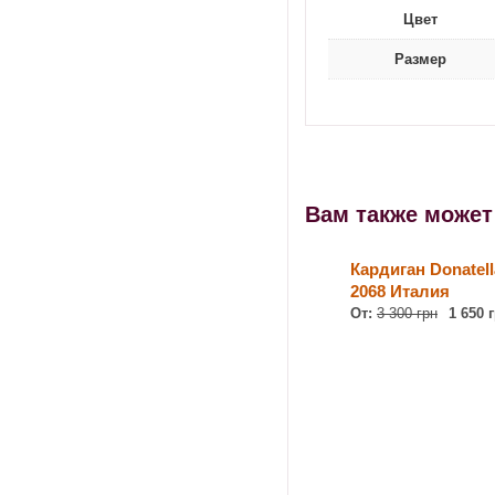
Цвет
Размер
Вам также може
Кардиган Donatell
2068 Италия
От:
3 300 грн
1 650 