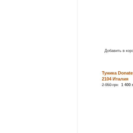
Добавить в кор
Туника Donatel
2104 Италия
2 950 грн
1 400 