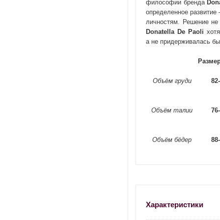
философии бренда
Dona
определенное развитие
личностям. Решение не
Donatella De Paoli
хотя
а не придерживалась бы
Размер
Объём груди
82
Объём талии
76
Объём бёдер
88
Характеристики