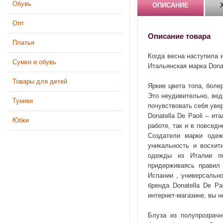
Обувь
ОПИСАНИЕ
Опт
Описание товара
Платья
Когда весна наступила 
Сумки и обувь
Итальянская марка Donat
Товары для детей
Яркие цвета топа, боле
Это неудивительно, вед
Туники
почувствовать себя уве
Donatella De Paoli – и
Юбки
работе, так и в повсед
Создатели марки одеж
уникальность и восхит
одежды из Италии по
придерживаясь правил
Испании , универсальн
бренда Donatella De P
интернет-магазине, вы н
Блуза из полупрозрачн