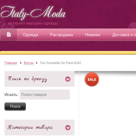
Одежда
Распродажа
Новинки
Доставка и 
Главная
Блузы
Топ Donatella De Paoli 6042
Поиск по бренду
Искать:
Категории товара