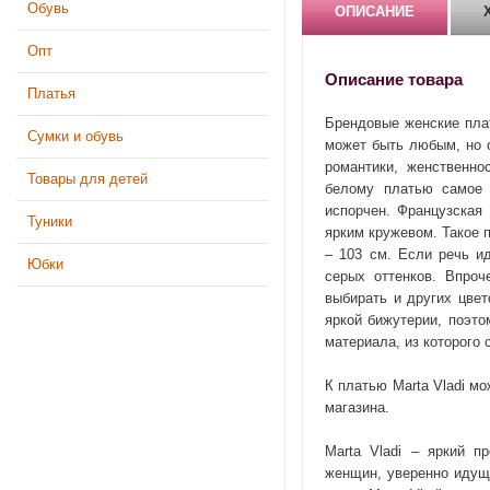
Обувь
ОПИСАНИЕ
Опт
Описание товара
Платья
Брендовые женские плат
Сумки и обувь
может быть любым, но о
романтики, женственн
Товары для детей
белому платью самое 
испорчен. Французская 
Туники
ярким кружевом. Такое 
– 103 см. Если речь и
Юбки
серых оттенков. Впроч
выбирать и других цве
яркой бижутерии, поэто
материала, из которого 
К платью Marta Vladi м
магазина.
Marta Vladi – яркий п
женщин, уверенно идущ