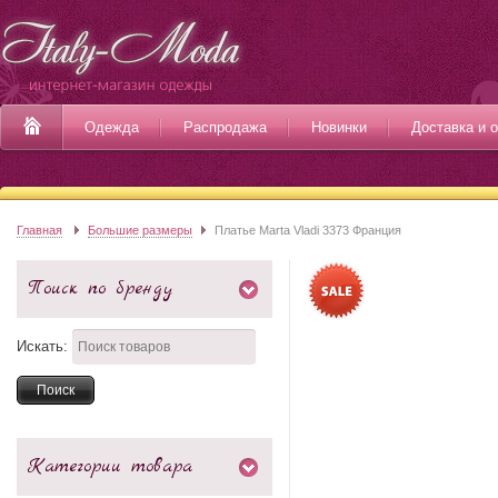
Одежда
Распродажа
Новинки
Доставка и 
Главная
Большие размеры
Платье Marta Vladi 3373 Франция
Поиск по бренду
Искать:
Категории товара