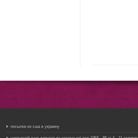
посылки из сша в украину
нагрудний знак депутат вс казахської рср 1955 - 85 гг 4 - 11 склика