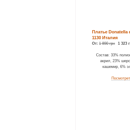
Платье Donatella 
1130 Италия
От:
1 890 грн
1 323 
Состав: 33% полиэ
акрил, 23% шерс
кашемир, 6% э
Посмотре