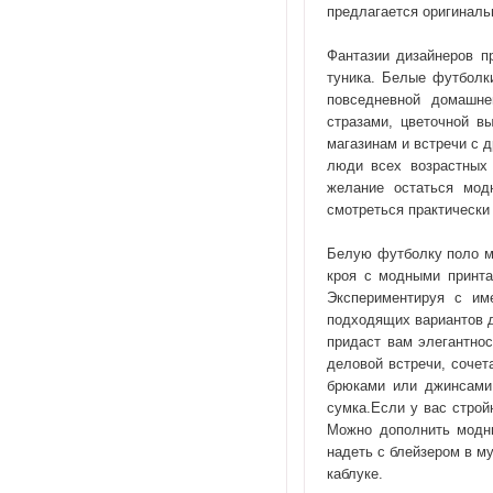
предлагается оригинальн
Фантазии дизайнеров п
туника. Белые футболк
повседневной домашн
стразами, цветочной в
магазинам и встречи с д
люди всех возрастных 
желание остаться мод
смотреться практически
Белую футболку поло м
кроя с модными принт
Экспериментируя с им
подходящих вариантов д
придаст вам элегантно
деловой встречи, соче
брюками или джинсами 
сумка.Если у вас строй
Можно дополнить модны
надеть с блейзером в м
каблуке.