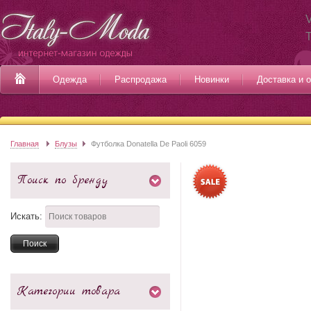
V
Одежда
Распродажа
Новинки
Доставка и 
Главная
Блузы
Футболка Donatella De Paolі 6059
Поиск по бренду
Искать:
Категории товара