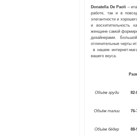
Donatella
De
Paoli
– ита
работе, так и в повсе
элегантности и хорошег
и восхитительность к
женщине самой формиров
дизайнерами. Большо
отличительные черты ита
в нашем интернет-мага
вашего вкуса.
Раз
Объём груди
82-
Объём талии
76-
Объём бёдер
88-