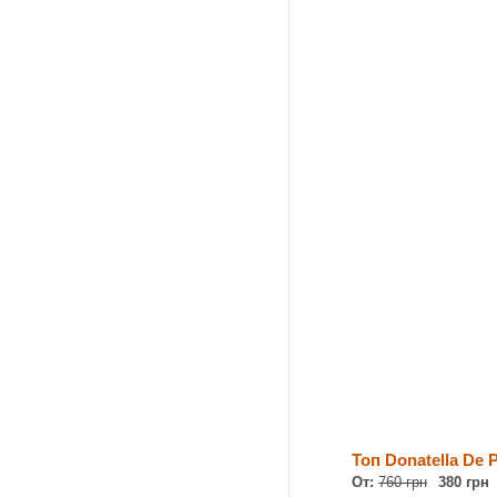
Топ Donatella De P
От:
760 грн
380 грн