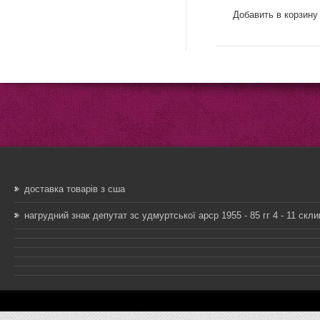
Добавить в корзину
доставка товарів з сша
нагрудний знак депутат зс удмуртської арср 1955 - 85 гг 4 - 11 скл