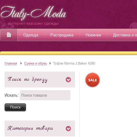
Одежда
Распродажа
Новинки
Доставка и 
Главная
Сумки и обувь
Туфли Norma J.Baker 4280
Поиск по бренду
Искать:
Категории товара