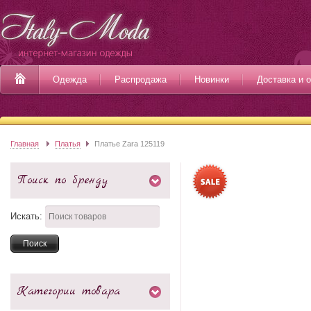
Одежда
Распродажа
Новинки
Доставка и 
Главная
Платья
Платье Zara 125119
Поиск по бренду
Искать:
Категории товара