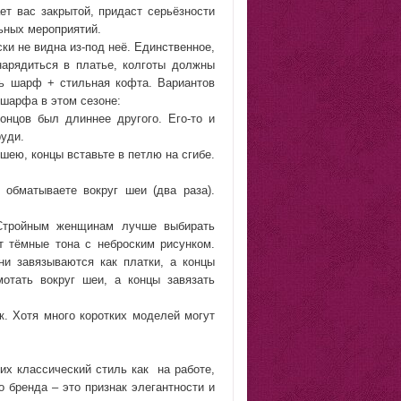
ет вас закрытой, придаст серьёзности
ьных мероприятий.
и не видна из-под неё. Единственное,
арядиться в платье, колготы должны
ть шарф + стильная кофта. Вариантов
шарфа в этом сезоне:
нцов был длиннее другого. Его-то и
руди.
шею, концы вставьте в петлю на сгибе.
обматываете вокруг шеи (два раза).
 Стройным женщинам лучше выбирать
 тёмные тона с неброским рисунком.
и завязываются как платки, а концы
отать вокруг шеи, а концы завязать
к. Хотя много коротких моделей могут
х классический стиль как
на работе,
о бренда – это признак элегантности и