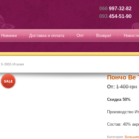
066
997-32-82
093
454-51-90
Новинки
Доставка и оплата
Опт
Возврат
Новост
 5-3955 Италия
Пончо Be 
От:
1 400 грн
Скидка 50%
Производство И
Состав: 40% ак
Категория:
Большие