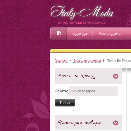
Одежда
Распродажа
Главная
Большие размеры
Пончо Be Tween
Поиск по бренду
Искать:
Категории товара