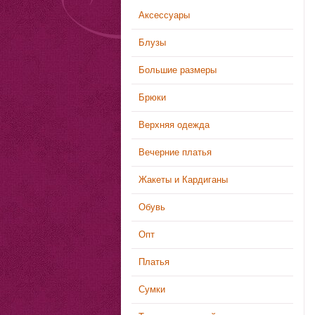
Аксессуары
Блузы
Большие размеры
Брюки
Верхняя одежда
Вечерние платья
Жакеты и Кардиганы
Обувь
Опт
Платья
Сумки