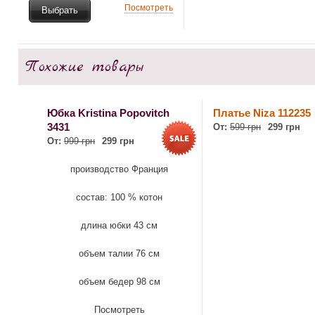
Посмотреть
Выбрать
Похожие товары
Юбка Kristina Popovitch
Платье Niza 112235
3431
От:
599 грн
299 грн
От:
999 грн
299 грн
производство Франция
состав: 100 % котон
длина юбки 43 см
объем талии 76 см
объем бедер 98 см
Посмотреть