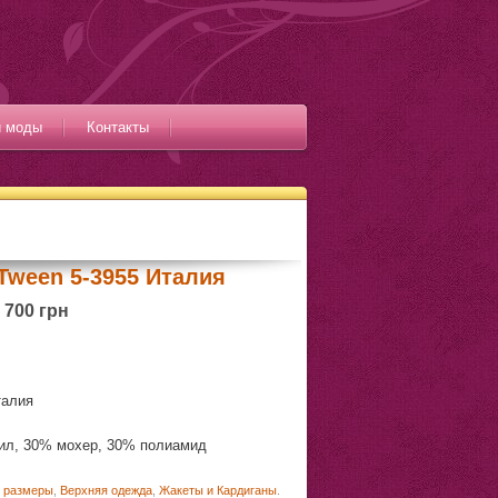
и моды
Контакты
Tween 5-3955 Италия
700 грн
талия
рил, 30% мохер, 30% полиамид
 размеры
,
Верхняя одежда
,
Жакеты и Кардиганы
.