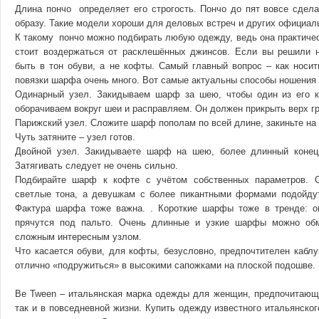
Длина пончо определяет его строгость. Пончо до пят вовсе сдела
образу. Такие модели хороши для деловых встреч и других официал
К такому пончо можно подбирать любую одежду, ведь она практическ
стоит воздержаться от расклешённых джинсов. Если вы решили н
быть в тон обуви, а не кофты. Самый главный вопрос – как носи
повязки шарфа очень много. Вот самые актуальны способы ношения 
Одинарный узел. Закидываем шарф за шею, чтобы один из его ко
оборачиваем вокруг шеи и расправляем. Он должен прикрыть верх г
Парижский узел. Сложите шарф пополам по всей длине, закиньте на 
Чуть затяните – узел готов.
Двойной узел. Закидываете шарф на шею, более длинный конец 
Затягивать следует не очень сильно.
Подбирайте шарф к кофте с учётом собственных параметров.
светлые тона, а девушкам с более пикантными формами подойдут
Фактура шарфа тоже важна. . Короткие шарфы тоже в тренде: он
прячутся под пальто. Очень длинные и узкие шарфы можно обм
сложным интересным узлом.
Что касается обуви, для кофты, безусловно, предпочтителен каблу
отлично «подружиться» в высокими сапожками на плоской подошве.
Be Tween – итальянская марка одежды для женщин, предпочитающи
так и в повседневной жизни. Купить одежду известного итальянског