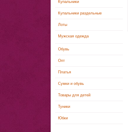
Купальники
Купальники раздельные
Лоты
Мужская одежда
Обувь
Опт
Платья
Сумки и обувь
Товары для детей
Туники
Юбки