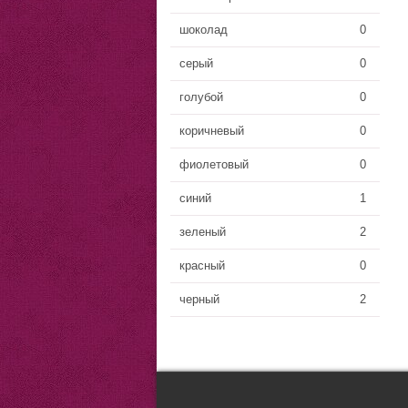
шоколад
0
серый
0
голубой
0
коричневый
0
фиолетовый
0
синий
1
зеленый
2
красный
0
черный
2