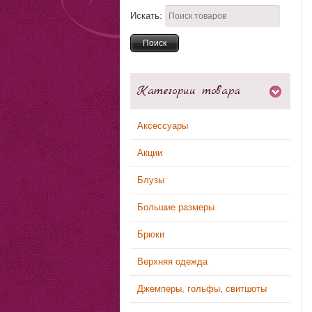
Искать:
Категории товара
Аксессуары
Акции
Блузы
Большие размеры
Брюки
Верхняя одежда
Джемперы, гольфы, свитшоты