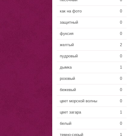
как на фото
0
защитный
0
фуксия
0
желтый
2
пудровый
0
дымка
1
розовый
0
бежевый
0
цвет морской волны
0
цвет загара
1
белый
0
темно-серый
1