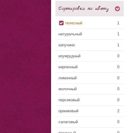
Сортировка по цвету
телесный
1
натуральный
1
капучино
1
изумрудный
0
кирпичный
0
лимонный
0
молочный
0
персиковый
0
оранжевый
2
салатовый
0
песочный
0