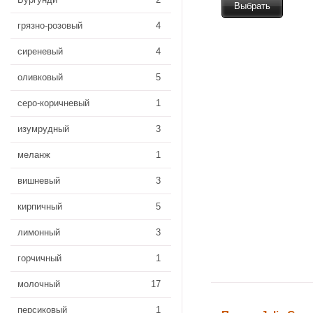
Выбрать
грязно-розовый
4
сиреневый
4
оливковый
5
серо-коричневый
1
изумрудный
3
меланж
1
вишневый
3
кирпичный
5
лимонный
3
горчичный
1
молочный
17
персиковый
1