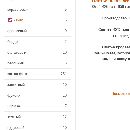
Платье Julia Garn
От:
1 426 грн
856 гр
коралловый
5
Производство 
какао
5
Состав: 43% виск
оранжевый
9
полиами
бордо
2
Платье продает
салатовый
10
комбинации, котора
модели снизу п
песочный
13
как на фото
251
защитный
10
Посмотре
фуксия
10
бирюза
7
желтый
12
пудровый
10