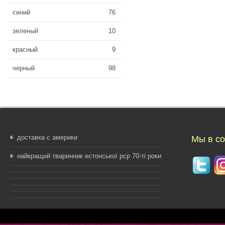
синий
76
зеленый
10
красный
9
черный
98
доставка с америки
Мы в со
найкращий тваринник естонської рср 70-ті роки