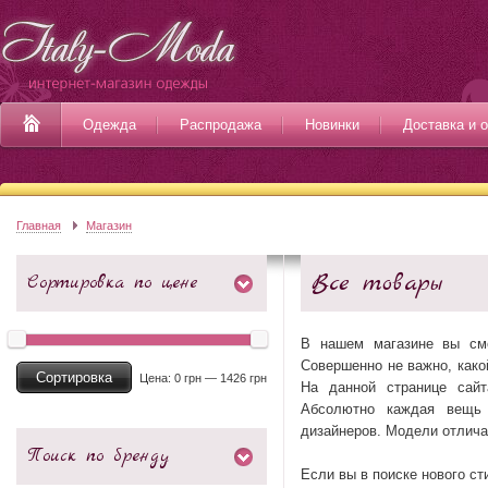
Одежда
Распродажа
Новинки
Доставка и 
Главная
Магазин
Все товары
Сортировка по цене
В нашем магазине вы см
Совершенно не важно, како
Сортировка
Цена:
0 грн
—
1426 грн
На данной странице сай
Абсолютно каждая вещь 
дизайнеров. Модели отлича
Поиск по бренду
Если вы в поиске нового ст