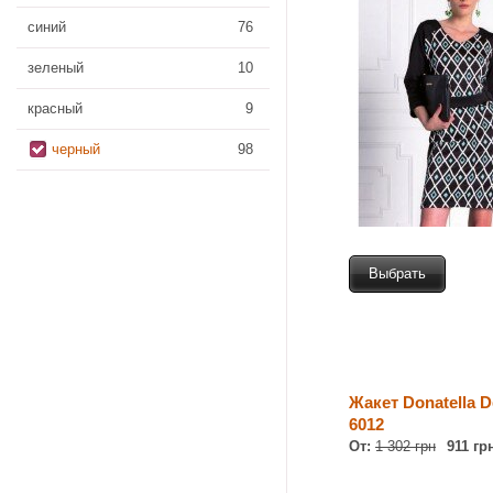
синий
76
зеленый
10
красный
9
черный
98
Выбрать
Жакет Donatella D
6012
От:
1 302 грн
911 гр