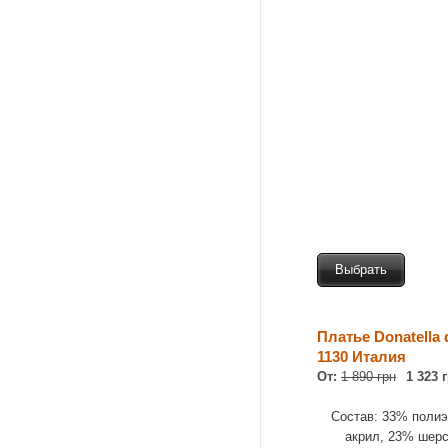
Выбрать
Платье Donatella 
1130 Италия
От:
1 890 грн
1 323 
Состав: 33% полиэ
акрил, 23% шерс