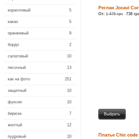
Реглан Jocavi Co
коралловый
5
От:
1 476 грн
738 гр
какао
5
оранжевый
9
бордо
2
салатовый
10
песочный
13
как на фото
251
защитный
10
фуксия
10
бирюза
7
Выбрать
желтый
12
Платье Chic code 
пудровый
10