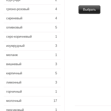
грязно-розовый
4
Выбрать
сиреневый
4
оливковый
5
серо-коричневый
1
изумрудный
3
меланж
1
вишневый
3
кирпичный
5
лимонный
3
горчичный
1
молочный
17
персиковый
1