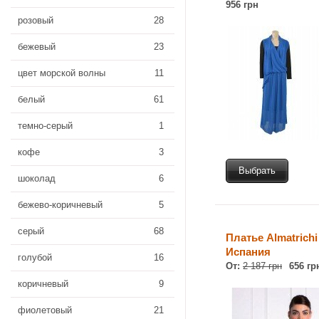
956 грн
розовый
28
бежевый
23
цвет морской волны
11
белый
61
темно-серый
1
кофе
3
Выбрать
шоколад
6
бежево-коричневый
5
серый
68
Платье Almatrich
Испания
голубой
16
От:
2 187 грн
656 гр
коричневый
9
фиолетовый
21