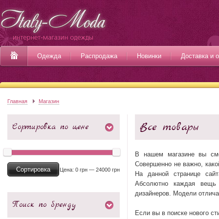
Одежда
Распродажа
Новинки
Доставка и 
Главная
Магазин
Все товары
Сортировка по цене
В нашем магазине вы см
Совершенно не важно, како
Сортировка
Цена:
0 грн
—
24000 грн
На данной странице сай
Абсолютно каждая вещь 
дизайнеров. Модели отлича
Поиск по бренду
Если вы в поиске нового ст