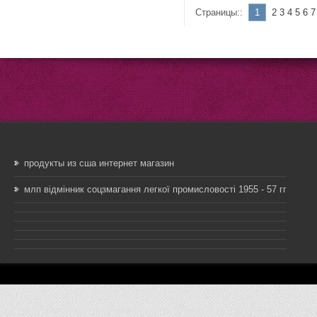
Страницы::
1
2
3
4
5
6
продукты из сша интернет магазин
млп відмінник соцзмагання легкої промисловості 1955 - 57 гг