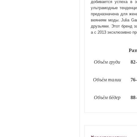
добивается успеха в 
ультрамодные тенденци
предназначена для женщ
веяниям моды.
Julia
Gar
друзьями. Этот бренд з
а с 2013 эксклюзивно п
Раз
Объём груди
82
Объём талии
76
Объём бёдер
88