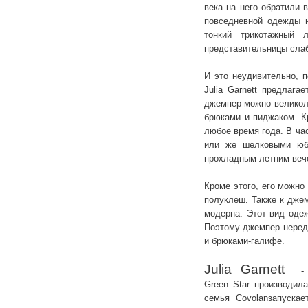
века на него обратили
повседневной одежды 
тонкий трикотажный 
представительницы слаб
И это неудивительно, 
Julia Garnett предлаг
джемпер можно великоле
брюками и пиджаком. К
любое время года. В ча
или же шелковыми юб
прохладным летним веч
Кроме этого, его можно
полуклеш. Также к дже
модерна. Этот вид оде
Поэтому джемпер неред
и брюками-галифе.
Julia
Garnett
- 
Green
Star
производил
семья
Cov
о
lan
запуска