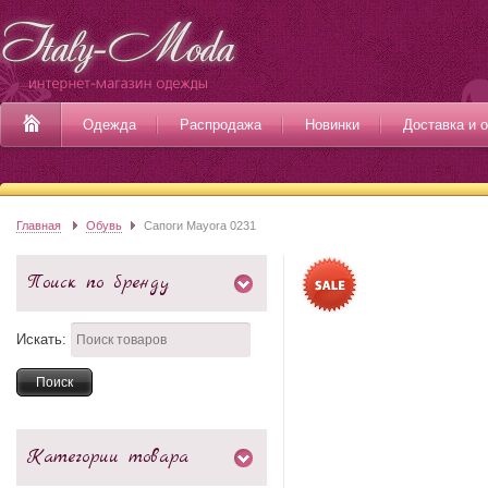
Одежда
Распродажа
Новинки
Доставка и 
Главная
Обувь
Сапоги Mayora 0231
Поиск по бренду
Искать:
Категории товара